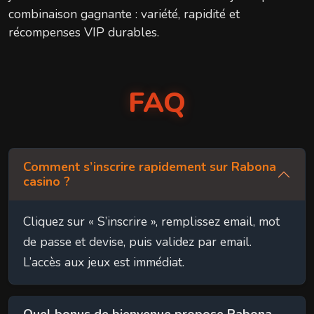
combinaison gagnante : variété, rapidité et
récompenses VIP durables.
FAQ
Comment s’inscrire rapidement sur Rabona
casino ?
Cliquez sur « S’inscrire », remplissez email, mot
de passe et devise, puis validez par email.
L’accès aux jeux est immédiat.