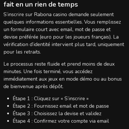
fait en un rien de temps
S’inscrire sur Rabona casino demande seulement
quelques informations essentielles. Vous remplissez
un formulaire court avec email, mot de passe et
devise préférée (euro pour les joueurs français). La
vérification d’identité intervient plus tard, uniquement
pour les retraits.
Le processus reste fluide et prend moins de deux
minutes. Une fois terminé, vous accédez
immédiatement aux jeux en mode démo ou au bonus
de bienvenue après dépôt.
Étape 1 : Cliquez sur « S’inscrire »
Étape 2 : Fournissez email et mot de passe
Étape 3 : Choisissez la devise et validez
Étape 4 : Confirmez votre compte via email