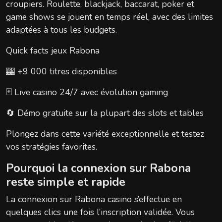
croupiers. Roulette, blackjack, baccarat, poker et
game shows se jouent en temps réel, avec des limites
adaptées à tous les budgets.
Quick facts jeux Rabona
🎰 +9 000 titres disponibles
🃏 Live casino 24/7 avec évolution gaming
🔄 Démo gratuite sur la plupart des slots et tables
Plongez dans cette variété exceptionnelle et testez
vos stratégies favorites.
Pourquoi la connexion sur Rabona
reste simple et rapide
La connexion sur Rabona casino s’effectue en
quelques clics une fois l’inscription validée. Vous