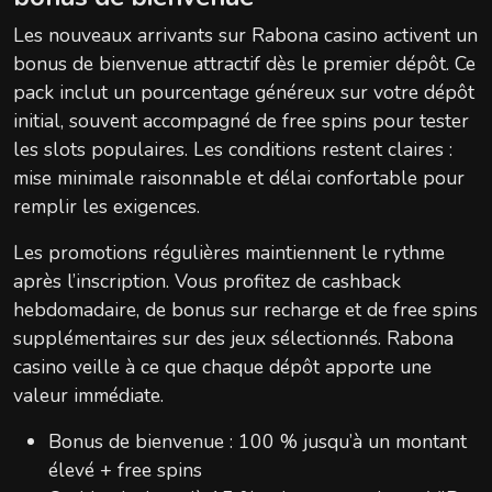
Les nouveaux arrivants sur Rabona casino activent un
bonus de bienvenue attractif dès le premier dépôt. Ce
pack inclut un pourcentage généreux sur votre dépôt
initial, souvent accompagné de free spins pour tester
les slots populaires. Les conditions restent claires :
mise minimale raisonnable et délai confortable pour
remplir les exigences.
Les promotions régulières maintiennent le rythme
après l’inscription. Vous profitez de cashback
hebdomadaire, de bonus sur recharge et de free spins
supplémentaires sur des jeux sélectionnés. Rabona
casino veille à ce que chaque dépôt apporte une
valeur immédiate.
Bonus de bienvenue : 100 % jusqu’à un montant
élevé + free spins