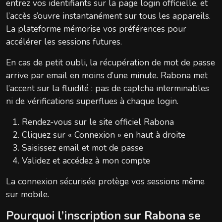
entrez vos identifiants sur la page login officielle, et
l’accès s’ouvre instantanément sur tous les appareils.
La plateforme mémorise vos préférences pour
accélérer les sessions futures.
En cas de petit oubli, la récupération de mot de passe
arrive par email en moins d’une minute. Rabona met
l’accent sur la fluidité : pas de captcha interminables
ni de vérifications superflues à chaque login.
Rendez-vous sur le site officiel Rabona
Cliquez sur « Connexion » en haut à droite
Saisissez email et mot de passe
Validez et accédez à mon compte
La connexion sécurisée protège vos sessions même
sur mobile.
Pourquoi l’inscription sur Rabona se